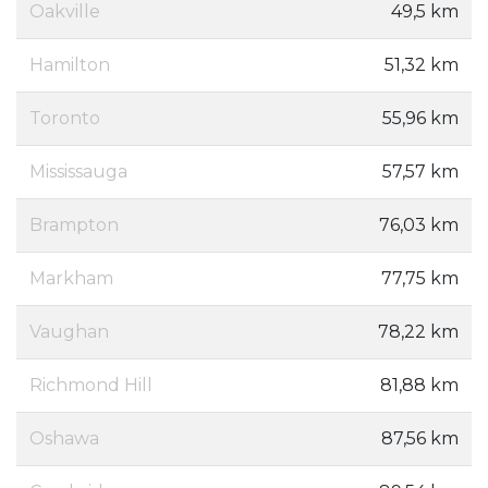
Oakville
49,5 km
Hamilton
51,32 km
Toronto
55,96 km
Mississauga
57,57 km
Brampton
76,03 km
Markham
77,75 km
Vaughan
78,22 km
Richmond Hill
81,88 km
Oshawa
87,56 km