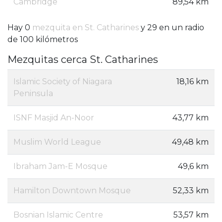
Cambridge
89,54 km
Hay 0
mezquita en St. Catharines
y 29 en un radio
de 100 kilómetros
Mezquitas cerca St. Catharines
Islamic Society of Niagara
18,16 km
Peninsula
ISNF Masjid An-Noor
43,77 km
Muslim World League
49,48 km
Ibraham Jam-E Mosque
49,6 km
Hamilton Downtown Mosque
52,33 km
Bosnian Islamic Centre
53,57 km