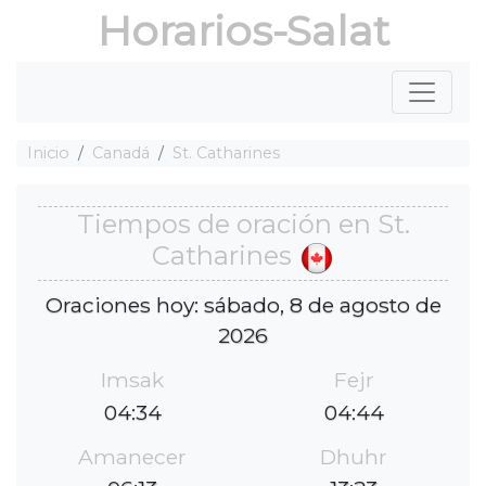
Horarios-Salat
Inicio
Canadá
St. Catharines
Tiempos de oración en St.
Catharines
Oraciones hoy: sábado, 8 de agosto de
2026
Imsak
Fejr
04:34
04:44
Amanecer
Dhuhr