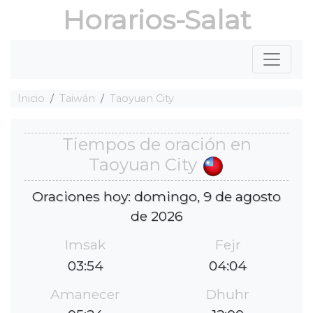
Horarios-Salat
Inicio
Taiwán
Taoyuan City
Tiempos de oración en
Taoyuan City
Oraciones hoy: domingo, 9 de agosto
de 2026
Imsak
Fejr
03:54
04:04
Amanecer
Dhuhr