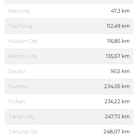
Keelung
47,3 km
Taichung
112,49 km
Hualien City
116,85 km
Nantou City
135,57 km
Douliu
161,5 km
Fuzhou
234,05 km
Putian
236,22 km
Tainan City
247,72 km
Taitung City
248,07 km