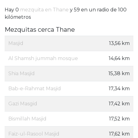
Hay 0
mezquita en Thane
y 59 en un radio de 100
kilómetros
Mezquitas cerca Thane
Masjid
13,56 km
Al Shamsh jummah mosque
14,64 km
Shia Masjid
15,38 km
Bab-e-Rahmat Masjid
17,34 km
Gazi Masgid
17,42 km
Bismillah Masjid
17,52 km
Faiz-ul-Rasool Masjid
17,62 km