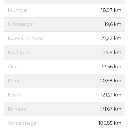
Mumbai
18,97 km
Ulhasnagar
19,6 km
Nueva Bombay
21,22 km
Badlapur
27,8 km
Virar
33,56 km
Pune
120,58 km
Nashik
121,21 km
Bilimora
171,67 km
Ahmednagar
186,85 km