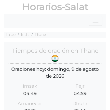
Horarios-Salat
Inicio
India
Thane
Tiempos de oración en Thane
Oraciones hoy: domingo, 9 de agosto
de 2026
Imsak
Fejr
04:49
04:59
Amanecer
Dhuhr