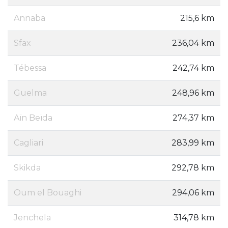
Annaba
215,6 km
Sfax
236,04 km
Tébessa
242,74 km
Guelma
248,96 km
Aïn Beïda
274,37 km
Cagliari
283,99 km
Skikda
292,78 km
Oum el Bouaghi ‎
294,06 km
Jenchela
314,78 km