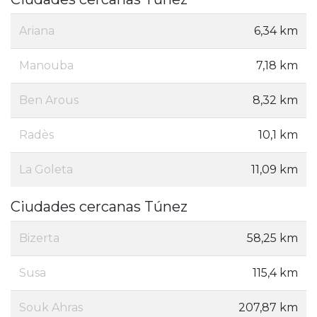
Ariana
6,34 km
Manouba
7,18 km
Ben Arous
8,32 km
Radès
10,1 km
La Goleta
11,09 km
Ciudades cercanas Túnez
Bizerta
58,25 km
Susa
115,4 km
Souk Ahras
207,87 km