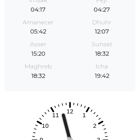
04:17
04:27
Amanecer
Dhuhr
05:42
12:07
Asser
Sunset
15:20
18:32
Maghreb
Icha
18:32
19:42