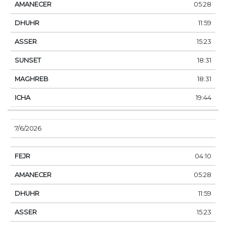
05:28
11:59
15:23
18:31
18:31
19:44
7/6/2026
04:10
05:28
11:59
15:23