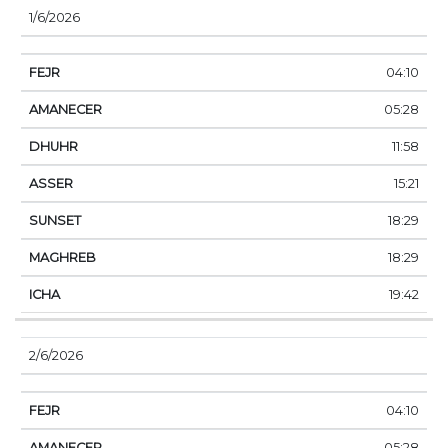
FECHA
FEJR
AMANECER
DHUHR
ASSER
1/6/2026
04:10
05:28
11:58
15:21
18:29
18:29
19:42
2/6/2026
04:10
05:28