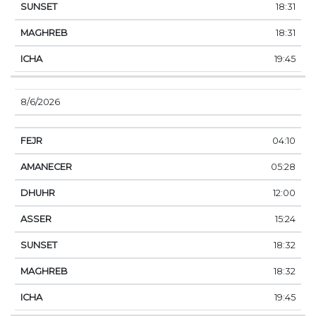
18:31
18:31
19:45
8/6/2026
04:10
05:28
12:00
15:24
18:32
18:32
19:45