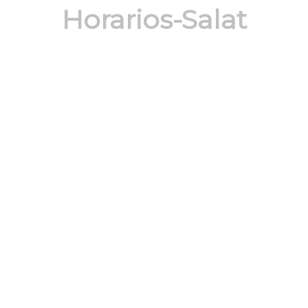
Horarios-Salat