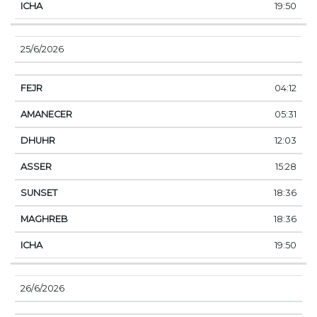
19:50
25/6/2026
04:12
05:31
12:03
15:28
18:36
18:36
19:50
26/6/2026