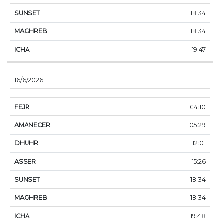
18:34
18:34
19:47
16/6/2026
04:10
05:29
12:01
15:26
18:34
18:34
19:48