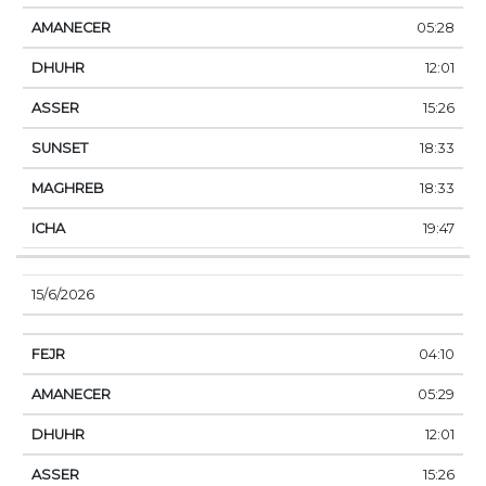
05:28
12:01
15:26
18:33
18:33
19:47
15/6/2026
04:10
05:29
12:01
15:26