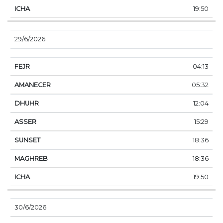
19:50
29/6/2026
04:13
05:32
12:04
15:29
18:36
18:36
19:50
30/6/2026