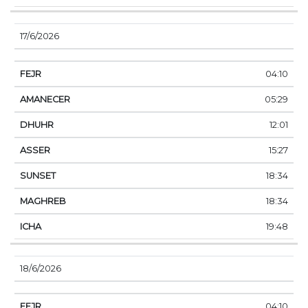
17/6/2026
04:10
05:29
12:01
15:27
18:34
18:34
19:48
18/6/2026
04:10