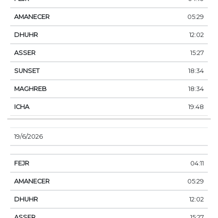
05:29
12:02
15:27
18:34
18:34
19:48
19/6/2026
04:11
05:29
12:02
15:27