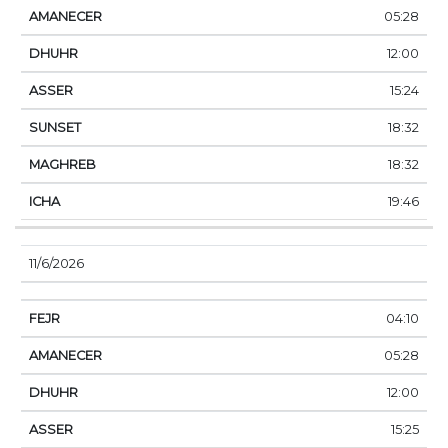
05:28
12:00
15:24
18:32
18:32
19:46
11/6/2026
04:10
05:28
12:00
15:25