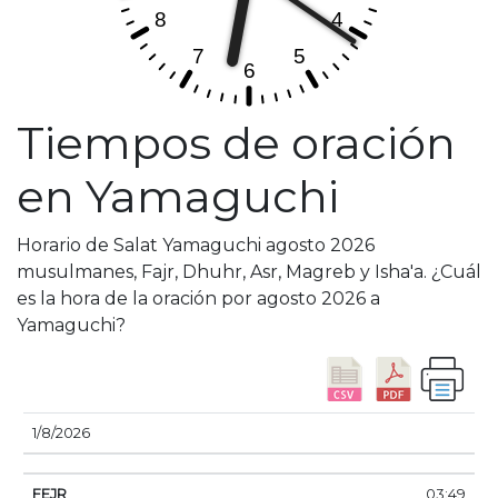
Tiempos de oración
en Yamaguchi
Horario de Salat Yamaguchi agosto 2026
musulmanes, Fajr, Dhuhr, Asr, Magreb y Isha'a. ¿Cuál
es la hora de la oración por agosto 2026 a
Yamaguchi?
FECHA
FEJR
AMANECER
DHUHR
ASSER
1/8/2026
03:49