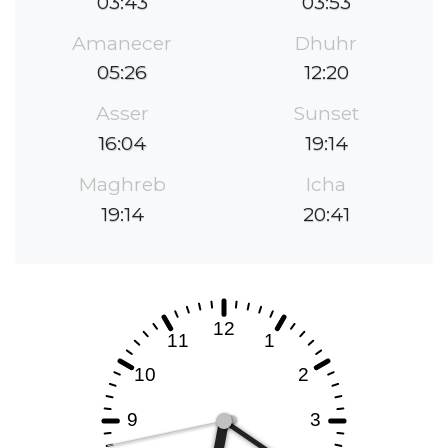
03:43
03:53
Amanecer
Dhuhr
05:26
12:20
Asser
Sunset
16:04
19:14
Maghreb
Icha
19:14
20:41